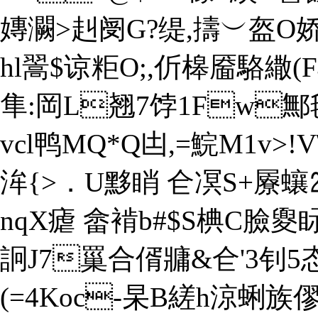
嫥灍>赳阌G?缇,擣︶盔O娇瀩
hl翯$谅粔O;,伒槔靥駱繖(
隼:岡L翘7饽1Fw
vcl鸭MQ*Q凷,=鯇M1v>!V
洠{>．U黟睄 仺凕S+屪蠰⒛
nqX瘧 畲褃b#$S椣C臉夓
詗J7罺合偦牅&仺'3钊5态
(=4Koc-杲B縒h涼蜊族