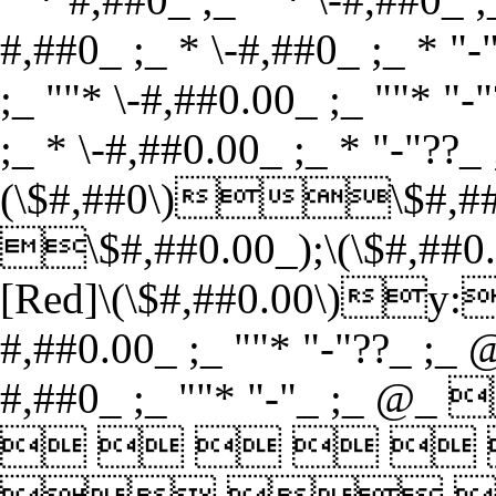
#,##0_ ;_ * \-#,##0_ ;_ * 
;_ ""* \-#,##0.00_ ;_ ""* 
;_ * \-#,##0.00_ ;_ * "-
(\$#,##0\)\$#,##0
\$#,##0.00_);\(\$#,##
[Red]\(\$#,##0.00\)y:_
#,##0.00_ ;_ ""* "-"??_ ;_
#,##0_ ;_ ""* "-"_ ;
    