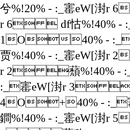
兮 %!20% - :_寚
r 6  df怙 %!40% 
1O40% - :
贾 %!40% - :_寚
r 2 蘈 %!40
:_寚eW[湗r 3 蘈圹 %
4O+40% - :_
鐧 %!40% - :_寚