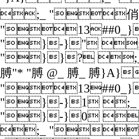
;_ "俏##0_}-}
"13##0_}
"}-}" ;
"}}? ;
膊"* "膊 @_ 膊_ 膊}
"13##0_}
"}-}1 ;_
"}-}0 
;_ "#