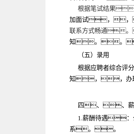
根据笔试结果
加面试，，
联系方式畅通。
知。。
（五）录用
根据应聘者综合评
知，，办
四、、
1.薪酬待遇
系。。