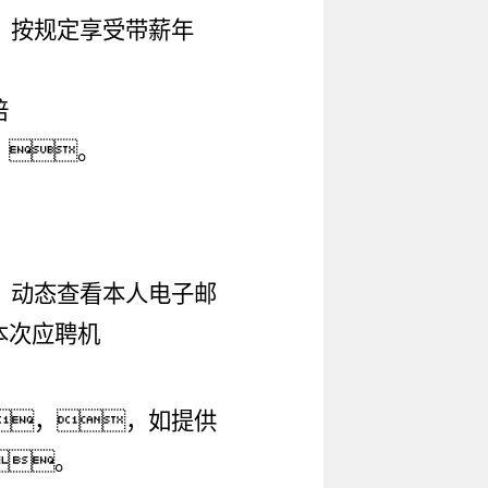
，按规定享受带薪年
培
。。
、动态查看本人电子邮
本次应聘机
，，如提供
。