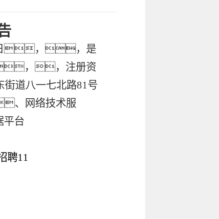
告
日
，，是
，，注册资
东街道八一七北路
81号
、
网络技术服
据平台
招聘
11