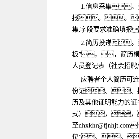
1.信息采集
报。。。
集
,字段要求准确填报
2.简历投递
板”，，简历
人员登记表（社会招聘
应聘者个人简历可
份证、、
历及其他证明能力的证
式），，
至
nhxkhr
@
fjnhjt.com

位”。。