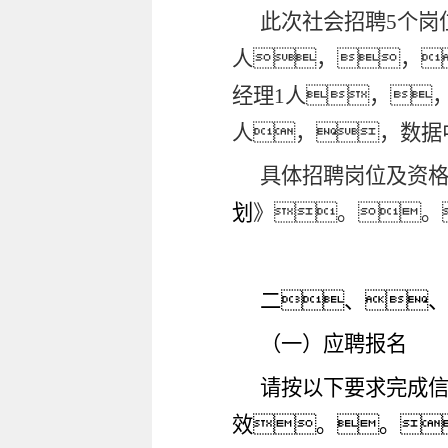
此次社会招聘
5个岗
人，，
经理1人，
人，，数据
具体招聘岗位及资
划
》。。
二、
（一）应聘报名
请按以下要求完成
效。。