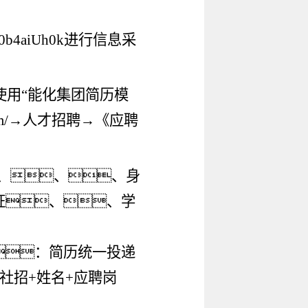
r0b4aiUh0k进行信息采
使用“能化集团简历模
m/
→人才招聘→《应聘
、、、
身
证、、学
：简历统一投递
半年社招+姓名+应聘岗