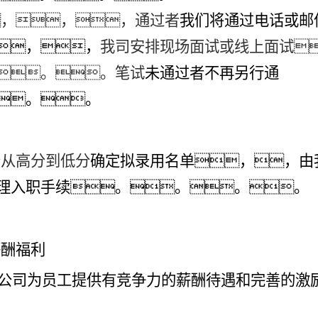
，，，通过者
我们将通过电话或邮
，，
我司安排现场面试或线上面试
。。笔试
未通过者不再另行通
。。
分
从高分到低分
确定拟录用名单，，由
理入职手续。。。。
薪酬福利
：公司为员工提供有竞争力的薪酬待遇和完善的激