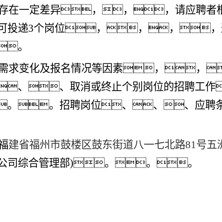
件存在一定差异，，，请应聘者
可投递3个岗位，，，，
。
位需求变化及报名情况等因素，，
、、取消或终止个别岗位的招聘工作
。。招聘岗位、、、应聘
福
建省福州市鼓楼区
鼓东街道八一七北路
81号
五
公司综合管理部)。。。