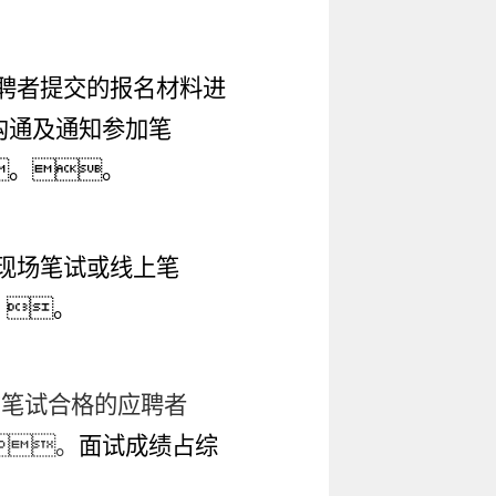
聘者提交的报名材料进
沟通及通知参加笔
。。
现场笔试或线上笔
。。
在笔试合格的应聘者
。
面试成绩占综