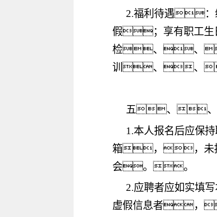
2.福利待遇
假；享有职工生
检、、
训、、
五、
1.本人报名后应保
箱，，未
会。。
2.应聘者应如实填
虚假信息者，