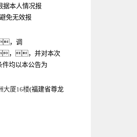
根据本人情况报
避免无效报
，调
，，并对本次
条件均以本公告为
洲大厦
16楼
(福建省尊龙