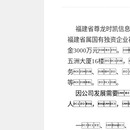
福建省尊龙时凯信
福建省属国有独资企业
金
3000万元
五洲大厦
16楼
务
、、
等
。。
因公司发展需要
人，，
一、